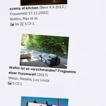
(Bern 9.9.2012 /
scents of kitchen
Frauenfeld 17.11.2003)
Bottini, Max et al.
1
3
16
Wohin ist es verschwunden? Fragmente
einer Traumwelt
(2017)
Wespi, Natalia; Luv, Linda
5
1