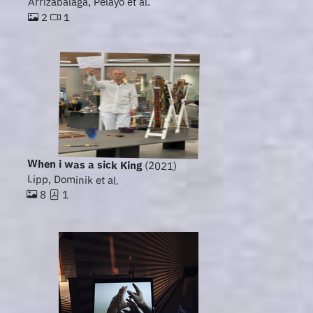
Arrizabalaga, Pelayo et al.
2
1
When i was a sick King
(2021)
Lipp, Dominik et al.
8
1