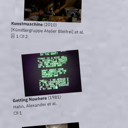
Kunstmaschine
(2010)
[Künstlergruppe Atelier Bleifrei] et al.
1
2
(1981)
Getting Nowhere
Hahn, Alexander et al.
1