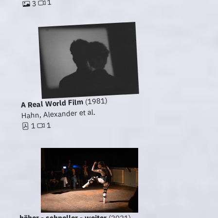
1
3
(1981)
A Real World Film
Hahn, Alexander et al.
1
1
höher - schneller - weiter
(2021)