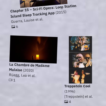
Chapter 15 – Sci-Fi Opera: Loop Station
(2015)
Island Sleep Tracking App
Guerra, Louise et al.
6
La Chambre de Madame
Malaise
(2020)
Rüegg, Lea et al.
1
Treppstein Cool
(1996)
[Treppstein] et al.
4