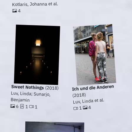
Kotlaris, Johanna et al.
4
Ich und die Anderen
Sweet Nothings
(2018)
Luv, Linda; Sunarjo,
(2018)
Benjamin
Luv, Linda et al.
6
1
1
4
1