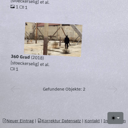
[stoeckerselig] et al.
1
1
360 Grad
(2018)
[stoeckerselig] et al.
1
Gefundene Objekte: 2
Neuer Eintrag
|
Korrektur Datensatz
|
Kontakt
|
Impressum
Toggle 