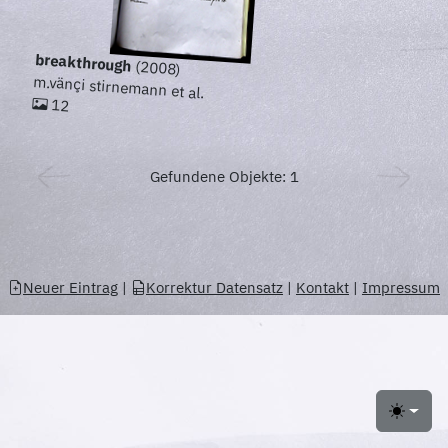
breakthrough
(2008)
m.vänçi stirnemann et al.
12
Gefundene Objekte: 1
Neuer Eintrag
|
Korrektur Datensatz
|
Kontakt
|
Impressum
Toggle 