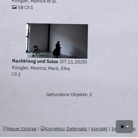
Klingler, Monica et al.
58
1
Nachklang und Solos
(07.11.2020)
Klingler, Monica; Mark, Elke
2
Gefundene Objekte: 2
Neuer Eintrag
|
Korrektur Datensatz
|
Kontakt
|
Impressum
Toggle 