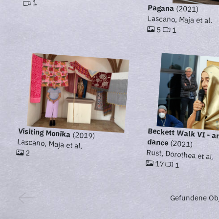
1
Pagana
(2021)
Lascano, Maja et al.
5
1
Visiting Monika
Beckett Walk VI - a
(2019)
Lascano, Maja et al.
dance
(2021)
Rust, Dorothea et al.
2
17
1
Gefundene Obj