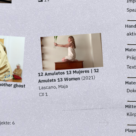
Imp
Spa
Hand
akti
Mater
Prä
Text
12 Amuletos 13 Mujeres | 12
(2021)
Amulets 13 Women
nother ghost
Mater
Lascano, Maja
Dok
1
Mitte
Kör
ekte: 6
Play