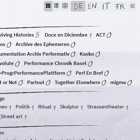
lving Histories
Doce en Diciembre
ACT
os
Archive des Ephemeren
umentation Archiv Performativ
Kasko
volute
Performance Chronik Basel
-ProgrPerformancePlattform
Perf En Bref
 or Not
Partout
Together Elsewhere
migma
ge
hen
Politik
Ritual
Skulptur
Strassentheater
Street art
es