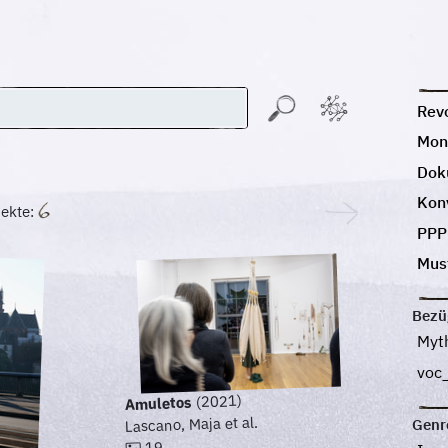
Revo
Mon
Dok
Kon
ekte:
PPP
Must
Bezü
Myt
voc_
(2021)
Amuletos
Lascano, Maja et al.
Genr
19