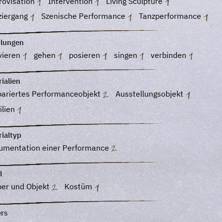
rovisation
Intervention
Living Sculpture
ziergang
Szenische Performance
Tanzperformance
lungen
vieren
gehen
posieren
singen
verbinden
ialien
pariertes Performanceobjekt
Ausstellungsobjekt
ilien
ialtyp
umentation einer Performance
l
per und Objekt
Kostüm
ers