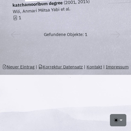
(2001, 2015)
katchamooribum degree
Wili, Anmari Mëtsa Yabi et al.
1
Gefundene Objekte: 1
Neuer Eintrag
|
Korrektur Datensatz
|
Kontakt
|
Impressum
Toggle 